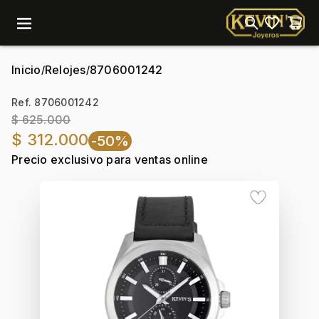
menu
Inicio
Relojes
8706001242
/
/
Ref. 8706001242
$ 625.000
$ 312.000
-50%
Precio exclusivo para ventas online