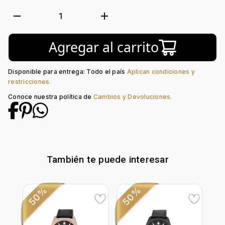
Forma de caja:
Redondo
Movimiento:
Quartz
remove
add
1
Tipo de cristal:
Mineral
Color del Bisel:
Plateado
Agregar al carrito
Color del tablero:
Negro + Plateado
Color del Pulso:
Negro
Estilo de numeración:
Index
Disponible para entrega: Todo el país
Aplican condiciones y
Material del pulso:
Cuero
restricciones.
Tipo de cierre:
Hebilla Estándar
Conoce nuestra política de
Cambios y Devoluciones.
También te puede interesar
50%
50%