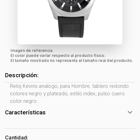
Imagen de referencia
El color puede variar respecto al producto físico.
El tamaño mostrado no representa el tamaño real del producto.
Descripción:
Reloj Kevins analogo, para Hombre, tablero redondo
colores negro y plateado, estilo index, pulso cuero
color negro:
Características
Marca:
Kevins
Género:
Hombre
Cantidad: