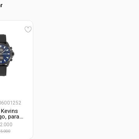
ar
706001252
 Kevins
go, para
, tablero
2.000
o colores
5.000
plateado,