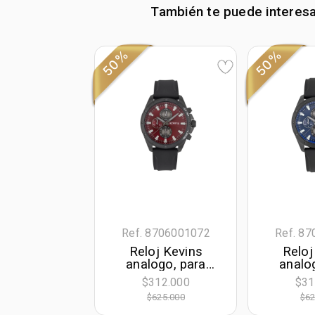
También te puede interes
50%
50%
Ref. 8706001072
Ref. 8
Reloj Kevins
Reloj
analogo, para
analo
Hombre, tablero
Hombre
$312.000
$31
redondo colores
redond
$625.000
$62
rojo y gris, estilo
azul, 