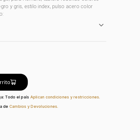
egro y gris, estilo index, pulso acero color
o:
e
Redondo
artz
Mineral
Negro
o:
Negro + Gris
rrito
Negro
ación:
Index
ga: Todo el país
Aplican condiciones y restricciones.
so:
Silicona
ca de
Cambios y Devoluciones.
Hebilla Estándar