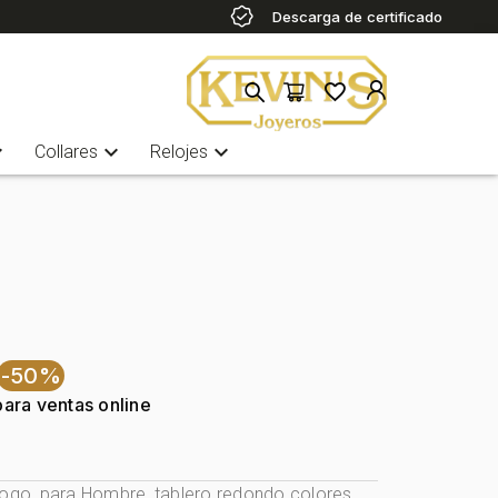
Descarga de certificado
more
expand_more
expand_more
Collares
Relojes
-50%
para ventas online
logo, para Hombre, tablero redondo colores