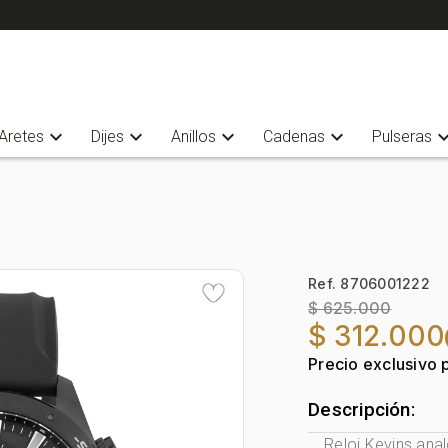
expand_more
expand_more
expand_more
expand_more
expand_
Aretes
Dijes
Anillos
Cadenas
Pulseras
Ref. 8706001222
$ 625.000
$ 312.000
Precio exclusivo 
Descripción:
Reloj Kevins ana