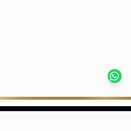
stra empresa
Negocios digitales
ra Historia
322-817-01-90