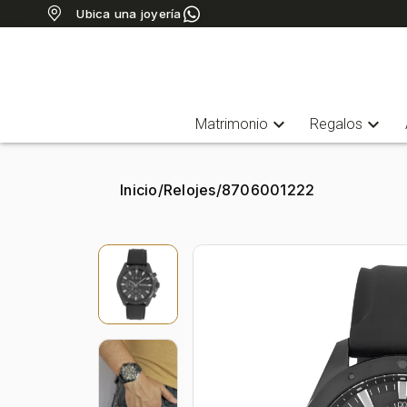
Ubica una joyería
expand_more
expand_more
Matrimonio
Regalos
Inicio
/
Relojes
/
8706001222