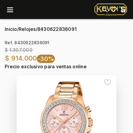
menu
Inicio
Relojes
8430622836091
/
/
Ref. 8430622836091
$ 1.307.000
$ 914.000
-30%
Precio exclusivo para ventas online