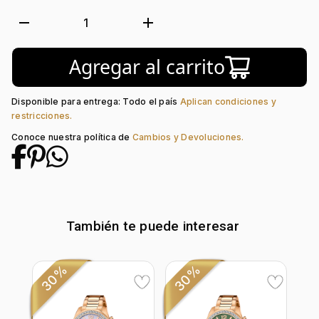
Luminiscente:
Si
Forma de caja:
Redondo
remove
add
1
Movimiento:
Quartz
Tipo de cristal:
Mineral
Agregar al carrito
Color del Bisel:
Rosa
Color del tablero:
Rosado
Color del Pulso:
Rosa
Disponible para entrega: Todo el país
Aplican condiciones y
Estilo de numeración:
Index + Arábigo
restricciones.
Material del pulso:
Acero
Conoce nuestra política de
Cambios y Devoluciones.
Tipo de cierre:
Desplegable Seguridad
También te puede interesar
30%
30%