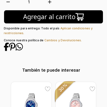
Movimiento:
Quartz
remove
add
1
Calendario:
Si
Tipo de cristal:
Mineral
Agregar al carrito
Color del Bisel:
Dorado
Color del tablero:
Blanco
Color del Pulso:
Dorado + Plateado
Disponible para entrega: Todo el país
Aplican condiciones y
Estilo de numeración:
Puntos
restricciones.
Material del pulso:
Acero
Conoce nuestra política de
Cambios y Devoluciones.
Tipo de cierre:
Desplegable Seguridad
También te puede interesar
30%