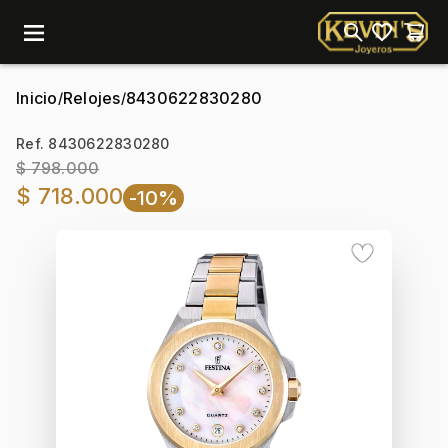
menu
Inicio
Relojes
8430622830280
/
/
Ref. 8430622830280
$ 798.000
$ 718.000
-10%