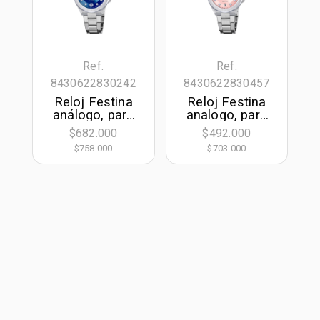
Ref.
Ref.
8430622830242
8430622830457
Reloj Festina
Reloj Festina
análogo, para
analogo, para
Dama, tablero
Dama, tablero
$682.000
$492.000
redondo color
redondo color
$758.000
$703.000
azul, estilo
rosado, estilo
puntos, pulso
puntos, pulso
acero color
acero color
plateado,
plateado,
calendario
calendario