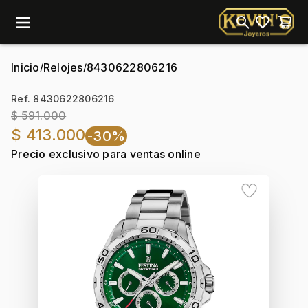
menu
Inicio
Relojes
8430622806216
/
/
Ref. 8430622806216
$ 591.000
$ 413.000
-30%
Precio exclusivo para ventas online