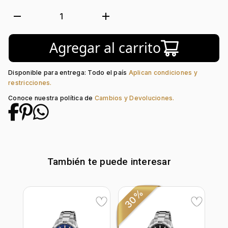
Luminiscente:
Si
Forma de caja:
Redondo
remove
add
1
Movimiento:
Quartz
Calendario:
Si
Agregar al carrito
Tipo de cristal:
Mineral
Color del Bisel:
Plateado
Color del tablero:
Verde
Disponible para entrega: Todo el país
Aplican condiciones y
Color del Pulso:
Plateado
restricciones.
Estilo de numeración:
Index
Conoce nuestra política de
Cambios y Devoluciones.
Material del pulso:
Acero
Tipo de cierre:
Desplegable
También te puede interesar
30%