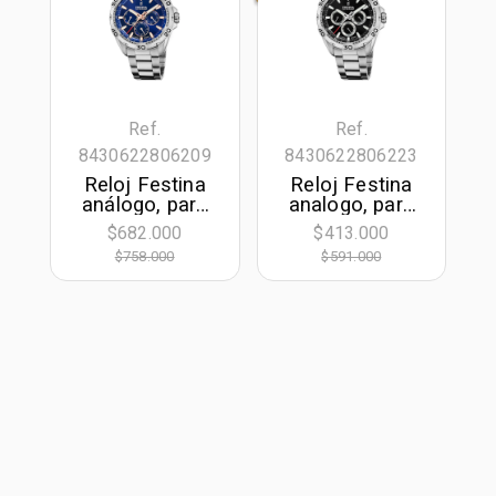
Ref.
Ref.
8430622806209
8430622806223
Reloj Festina
Reloj Festina
análogo, para
analogo, para
Hombre, tablero
Hombre, tablero
$682.000
$413.000
redondo color
redondo color
$758.000
$591.000
azul, estilo
negro, estilo
index, pulso
index, pulso
acero color
acero color
plateado,
plateado,
calendario
calendario