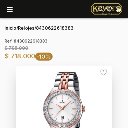
menu
Inicio
Relojes
8430622618383
/
/
Ref. 8430622618383
$ 798.000
$ 718.000
-10%