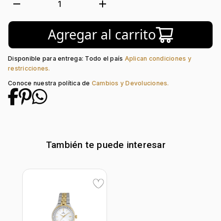
Movimiento:
Quartz
remove
add
1
Calendario:
Si
Tipo de cristal:
Mineral
Agregar al carrito
Color del tablero:
Plateado
Color del Pulso:
Rosa + Plateado
Estilo de numeración:
Index
Disponible para entrega: Todo el país
Aplican condiciones y
Material del pulso:
Acero
restricciones.
Tipo de cierre:
Desplegable Seguridad
Conoce nuestra política de
Cambios y Devoluciones.
También te puede interesar