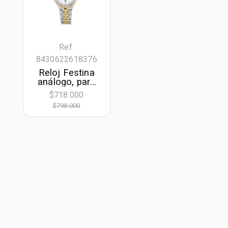
Ref.
8430622618376
Reloj Festina
análogo, para
Dama, tablero
$718.000
redondo color
$798.000
plateado, estilo
index, pulso
acero colores
plateado y
dorado,
calendario