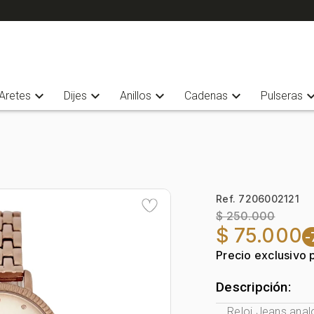
expand_more
expand_more
expand_more
expand_more
expand_
Aretes
Dijes
Anillos
Cadenas
Pulseras
Ref. 7206002121
$ 250.000
$ 75.000
Precio exclusivo 
Descripción:
Reloj Jeans anal