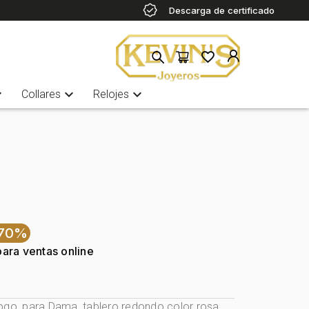
Descarga de certificado
more
expand_more
expand_more
Collares
Relojes
-70%
para ventas online
ogo, para Dama, tablero redondo color rosa,