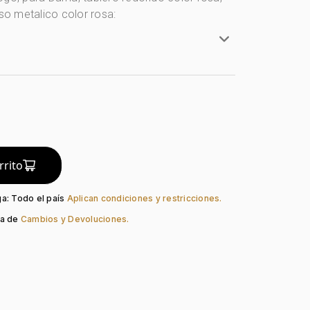
lso metalico color rosa:
Redondo
artz
Mineral
o:
Rosa
Rosa
rrito
ación:
Puntos
so:
Metálico
ga: Todo el país
Aplican condiciones y restricciones.
Broche Presión
ca de
Cambios y Devoluciones.