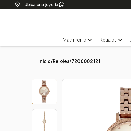
Ubica una joyería
expand_more
expand_more
Matrimonio
Regalos
Inicio
/
Relojes
/
7206002121