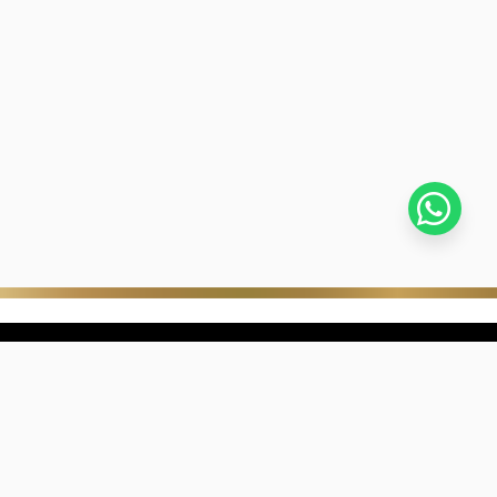
stra empresa
Negocios digitales
ra Historia
322-817-01-90
nibilidad
318-633-83-03
de con Kevin's
ntra una joyería