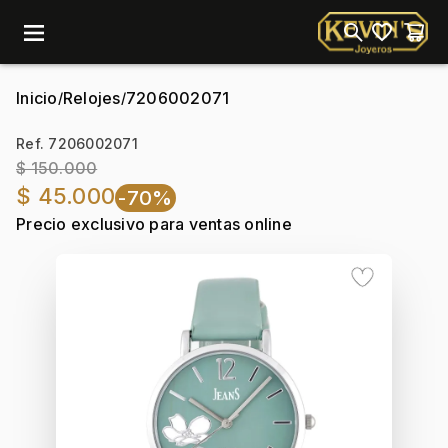
menu
Inicio
Relojes
7206002071
/
/
Ref. 7206002071
$ 150.000
$ 45.000
-70%
Precio exclusivo para ventas online