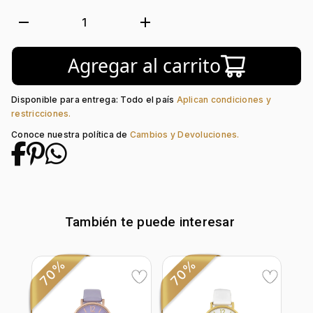
Forma de caja:
Redondo
Movimiento:
Quartz
remove
add
1
Tipo de cristal:
Mineral
Color del tablero:
Verde + Plateado
Agregar al carrito
Color del Pulso:
Verde
Estilo de numeración:
Index + Arábigo
Material del pulso:
Cuero Sintético
Disponible para entrega: Todo el país
Aplican condiciones y
Tipo de cierre:
Hebilla Estándar
restricciones.
Conoce nuestra política de
Cambios y Devoluciones.
También te puede interesar
70%
70%