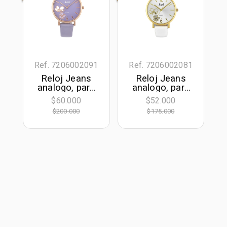
Ref. 7206002091
Ref. 7206002081
Reloj Jeans
Reloj Jeans
analogo, para
analogo, para
Dama, tablero
Dama, tablero
$60.000
$52.000
redondo color
redondo color
$200.000
$175.000
morado, estilo
plateado, estilo
index + arabigo,
index + arabigo,
pulso cuero
pulso cuero
sintetico color
sintetico color
morado
blanco