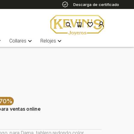
Descarga de certificado
more
expand_more
expand_more
Collares
Relojes
-70%
para ventas online
ogo, para Dama, tablero redondo color