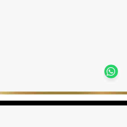
stra empresa
Negocios digitales
ra Historia
322-817-01-90
nibilidad