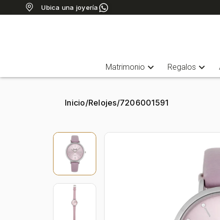
Ubica una joyería
expand_more
expand_more
Matrimonio
Regalos
Inicio
/
Relojes
/
7206001591