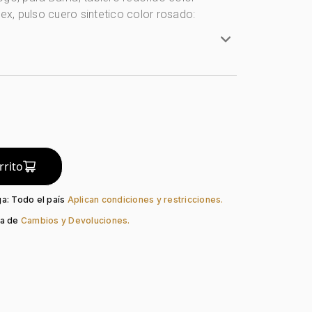
dex, pulso cuero sintetico color rosado:
Redondo
artz
Mineral
o:
Rosado
Rosado
rrito
ación:
Index
so:
Cuero Sintético
ga: Todo el país
Aplican condiciones y restricciones.
Hebilla Estándar
ca de
Cambios y Devoluciones.