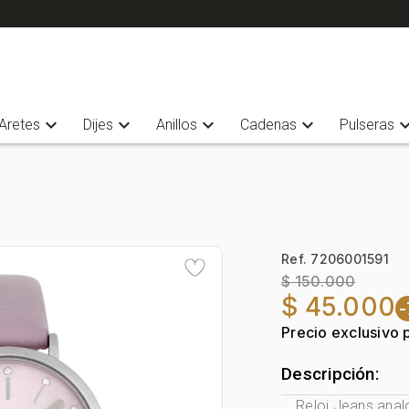
expand_more
expand_more
expand_more
expand_more
expand_
Aretes
Dijes
Anillos
Cadenas
Pulseras
Ref. 7206001591
$ 150.000
$ 45.000
Precio exclusivo 
Descripción:
Reloj Jeans anal