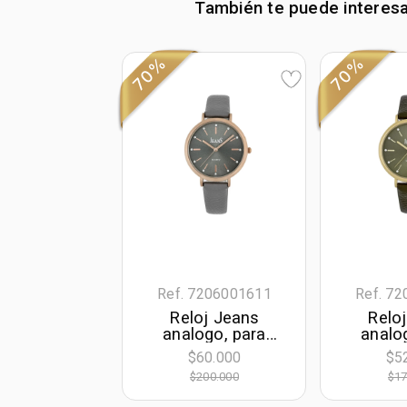
También te puede interes
70%
70%
Ref. 7206001611
Ref. 7
Reloj Jeans
Relo
analogo, para
analo
Dama, tablero
Dama,
$60.000
$5
redondo color gris,
redon
$200.000
$17
estilo index, pulso
verde, es
cuero sintetico
puls