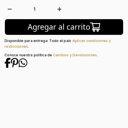
Forma de caja:
Redondo
Movimiento:
Quartz
remove
add
1
Tipo de cristal:
Plástico
Color del tablero:
Rojo + Blanco
Agregar al carrito
Color del Pulso:
Rojo
Estilo de numeración:
Arábigos
Material del pulso:
Plástico
Disponible para entrega: Todo el país
Aplican condiciones y
Tipo de cierre:
Hebilla Estándar
restricciones.
Conoce nuestra política de
Cambios y Devoluciones.