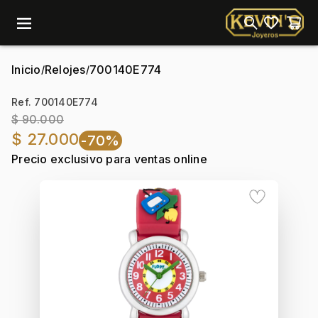
menu
Inicio
Relojes
700140E774
/
/
Ref. 700140E774
$ 90.000
$ 27.000
-70%
Precio exclusivo para ventas online