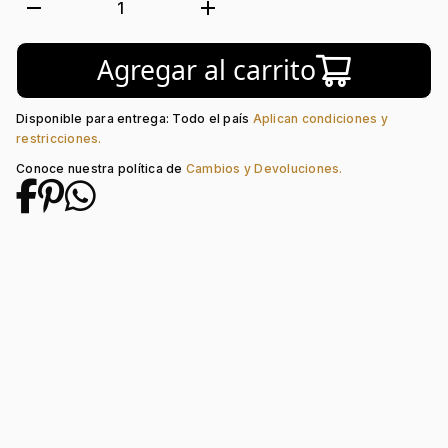
Movimiento:
Quartz
remove
add
1
Tipo de cristal:
Plástico
Color del Bisel:
Rojo
Agregar al carrito
Color del tablero:
Blanco
Color del Pulso:
Rojo
Estilo de numeración:
Arábigos
Disponible para entrega: Todo el país
Aplican condiciones y
Material del pulso:
Silicona
restricciones.
Tipo de cierre:
Hebilla Estándar
Conoce nuestra política de
Cambios y Devoluciones.