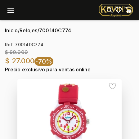
menu
Inicio
Relojes
700140C774
/
/
Ref. 700140C774
$ 90.000
$ 27.000
-70%
Precio exclusivo para ventas online