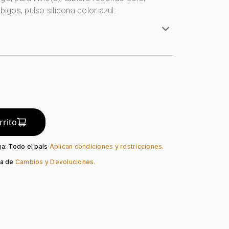
bigos, pulso silicona color azul:
Redondo
artz
Plástico
Azul
o:
Blanco
rrito
Azul
ación:
Arábigos
ga: Todo el país
Aplican condiciones y restricciones.
so:
Silicona
ca de
Cambios y Devoluciones.
Hebilla Estándar