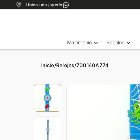
Ubica una joyería
expand_more
expand_more
Matrimonio
Regalos
Inicio
/
Relojes
/
700140A774