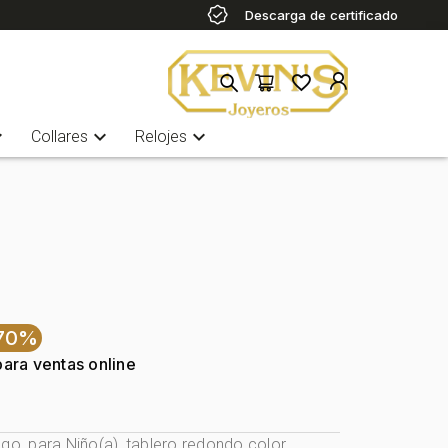
Descarga de certificado
more
expand_more
expand_more
Collares
Relojes
70%
para ventas online
ogo, para Niño(a), tablero redondo color