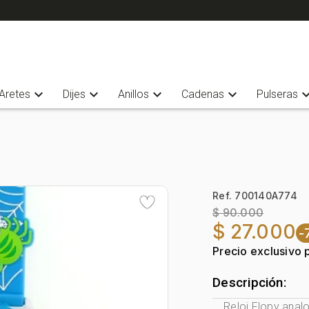
expand_more
expand_more
expand_more
expand_more
expand_
Aretes
Dijes
Anillos
Cadenas
Pulseras
Ref. 700140A774
$ 90.000
$ 27.000
-
Precio exclusivo 
Descripción:
Reloj Flopy anal