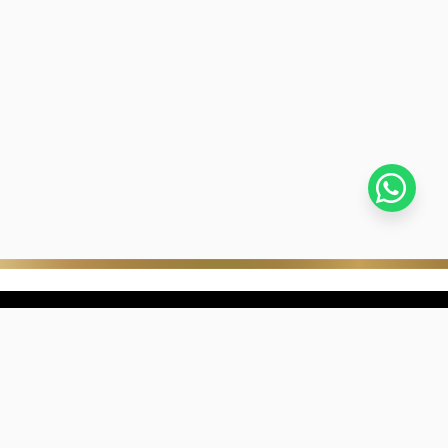
stra empresa
Negocios digitales
ra Historia
322-817-01-90
nibilidad
318-633-83-03
de con Kevin's
ntra una joyería