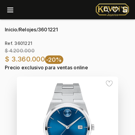
menu
Inicio
Relojes
3601221
/
/
Ref. 3601221
$ 4.200.000
$ 3.360.000
-20%
Precio exclusivo para ventas online