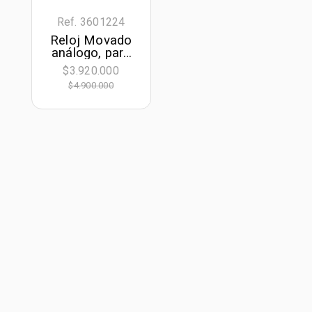
Ref. 3601224
Reloj Movado
análogo, para
Hombre, tablero
$3.920.000
redondo color
$4.900.000
gris, estilo
index, pulso
acero color
negro,
calendario