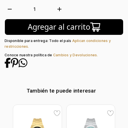
Suizo:
Si
Forma de caja:
Redondo
remove
add
1
Movimiento:
Quartz
Calendario:
Si
Agregar al carrito
Tipo de cristal:
Mineral
Color del Bisel:
Plateado
Color del tablero:
Azul + Plateado
Disponible para entrega: Todo el país
Aplican condiciones y
Color del Pulso:
Plateado
restricciones.
Estilo de numeración:
Index
Conoce nuestra política de
Cambios y Devoluciones.
Material del pulso:
Acero
Tipo de cierre:
Desplegable
También te puede interesar