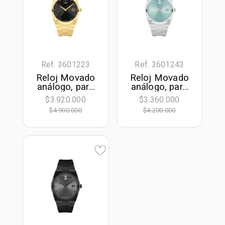
Ref. 3601223
Ref. 3601243
Reloj Movado
Reloj Movado
análogo, para
análogo, para
Hombre, tablero
Hombre, tablero
$3.920.000
$3.360.000
redondo
redondo
$4.900.000
$4.200.000
colores negro y
colores azul y
dorado, estilo
plateado, estilo
index, pulso
index, pulso
acero color
acero color
dorado,
plateado,
calendario
calendario