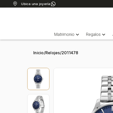
Ubica una joyería
expand_more
expand_more
Matrimonio
Regalos
Inicio
/
Relojes
/
2011478