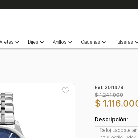
expand_more
expand_more
expand_more
expand_more
expand_
Aretes
Dijes
Anillos
Cadenas
Pulseras
Ref. 2011478
$ 1.241.000
$ 1.116.00
Descripción:
Reloj Lacoste an
azul, estilo inde