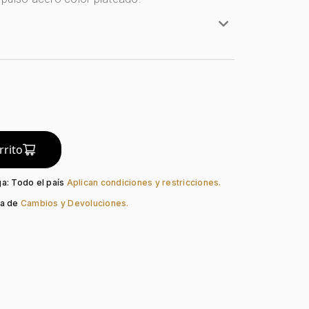
e
Redondo
artz
Mineral
o:
Azul
Plateado
rrito
ación:
Index
so:
Acero
ga: Todo el país
Aplican condiciones y restricciones.
Desplegable
ca de
Cambios y Devoluciones.