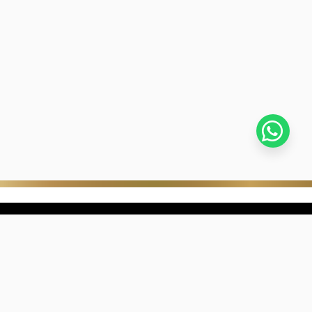
stra empresa
Negocios digitales
ra Historia
322-817-01-90
nibilidad
318-633-83-03
de con Kevin's
ntra una joyería