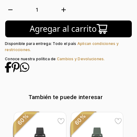
Forma de caja:
Redondo
Movimiento:
Automático
remove
add
1
Tipo de cristal:
Mineral
Color del Bisel:
Negro + Azul
Agregar al carrito
Color del tablero:
Dorado + Azul
Color del Pulso:
Azul
Estilo de numeración:
Index
Disponible para entrega: Todo el país
Aplican condiciones y
Material del pulso:
Cuero
restricciones.
Tipo de cierre:
Hebilla Estándar
Conoce nuestra política de
Cambios y Devoluciones.
También te puede interesar
60%
60%