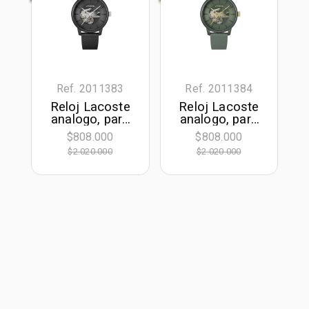
Ref. 2011383
Ref. 2011384
Reloj Lacoste
Reloj Lacoste
analogo, para
analogo, para
Hombre, tablero
Hombre, tablero
$808.000
$808.000
redondo
redondo
$2.020.000
$2.020.000
colores negro y
colores negro y
plateado, estilo
verde, estilo
index, pulso
index, pulso
cuero color
cuero colores
negro
negro y verde