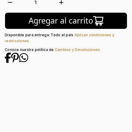
Movimiento:
Quartz
remove
add
1
Tipo de cristal:
Mineral
Color del Bisel:
Morado
Agregar al carrito
Color del tablero:
Blanco
Color del Pulso:
Blanco
Estilo de numeración:
Sin Números
Disponible para entrega: Todo el país
Aplican condiciones y
Material del pulso:
Silicona
restricciones.
Tipo de cierre:
Hebilla Estándar
Conoce nuestra política de
Cambios y Devoluciones.