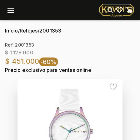
menu
Inicio
Relojes
2001353
/
/
Ref. 2001353
$ 1.128.000
$ 451.000
-60%
Precio exclusivo para ventas online