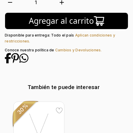
Tejido:
Flores
remove
add
1
Subforma:
Margarita
Longitud:
17
Agregar al carrito
Tipo de terminado:
Rodinado
Tipo de Broche:
Pico Loro
Disponible para entrega: Todo el país
Aplican condiciones y
restricciones.
Conoce nuestra política de
Cambios y Devoluciones.
También te puede interesar
30%