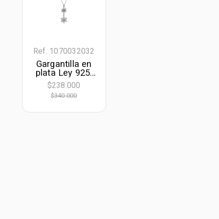
Ref. 1070032032
Gargantilla en
plata Ley 925,
Flores, 42 cm.
$238.000
de largo, 1 mm.
$340.000
de ancho, de la
coleccion
Sueños