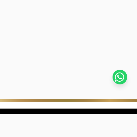
stra empresa
Negocios digitales
ra Historia
322-817-01-90
nibilidad