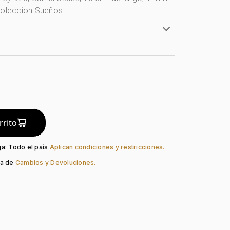
coleccion Sueños:
ta Ley 925
y 925
o Boton
radé
do:
Liso
rrito
Pico Loro
Cristal
ga: Todo el país
Aplican condiciones y restricciones.
ca de
Cambios y Devoluciones.