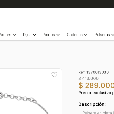
expand_more
expand_more
expand_more
expand_more
expand_
Aretes
Dijes
Anillos
Cadenas
Pulseras
Ref. 1370013030
$ 413.000
$ 289.00
Precio exclusivo 
Descripción:
Pulsera en plata 