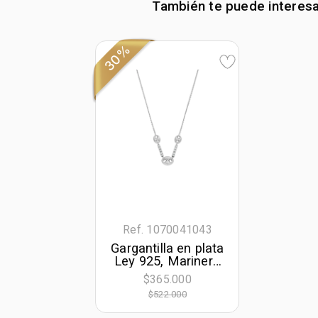
También te puede interes
30%
Ref. 1070041043
Gargantilla en plata
Ley 925, Marinero
boton, con
$365.000
cristales, 42 cm.
$522.000
de largo, 1 mm. de
ancho, de la