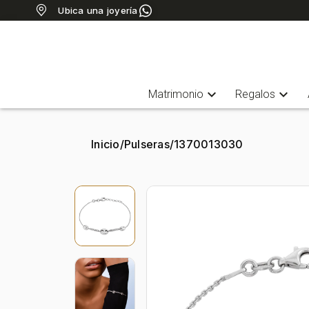
Ubica una joyería
expand_more
expand_more
Matrimonio
Regalos
Inicio
/
Pulseras
/
1370013030