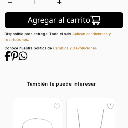
Tejido:
Rolo
remove
add
1
Longitud:
19
Tipo de terminado:
Rodinado
Agregar al carrito
Tipo de Broche:
Reasa
Disponible para entrega: Todo el país
Aplican condiciones y
restricciones.
Conoce nuestra política de
Cambios y Devoluciones.
También te puede interesar