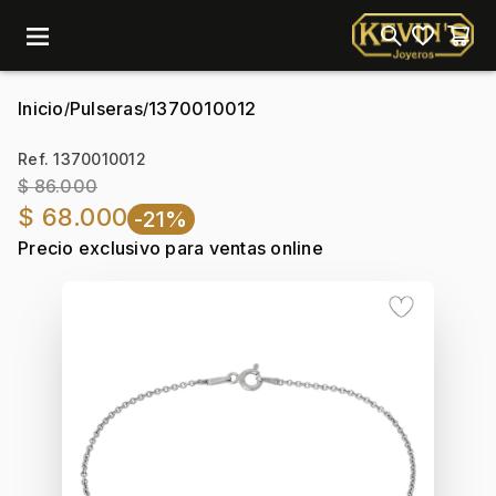
menu
Inicio
Pulseras
1370010012
/
/
Ref. 1370010012
$ 86.000
$ 68.000
-21%
Precio exclusivo para ventas online