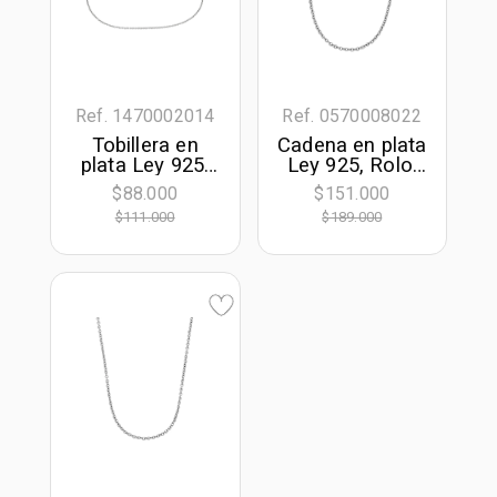
Ref. 1470002014
Ref. 0570008022
Tobillera en
Cadena en plata
plata Ley 925,
Ley 925, Rolo,
Rolo, 23 cm. de
45 cm. de largo,
$88.000
$151.000
largo, 1 mm. de
1 mm. de ancho
$111.000
$189.000
ancho