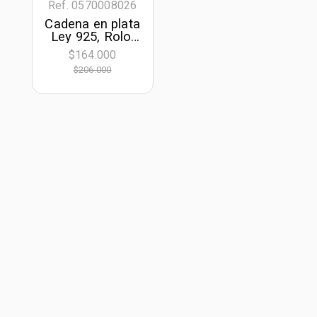
Ref. 0570008026
Cadena en plata
Ley 925, Rolo,
50 cm. de largo,
$164.000
1 mm. de ancho
$206.000