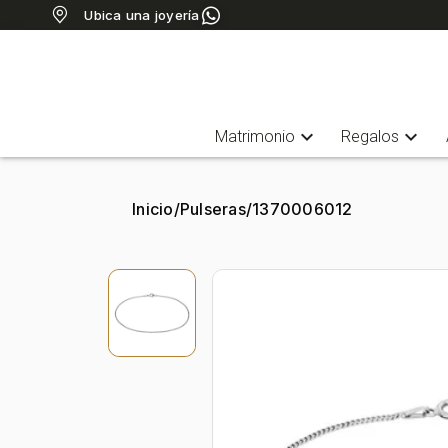
Ubica una joyería
expand_more
expand_more
Matrimonio
Regalos
Inicio
/
Pulseras
/
1370006012