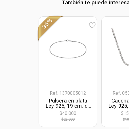
También te puede interes
35%
Ref. 1370005012
Ref. 0
Pulsera en plata
Cadena
Ley 925, 19 cm. de
Ley 925,
largo, 1.40 mm. de
50 cm. 
$40.000
$15
ancho
1.40 mm
$62.000
$19