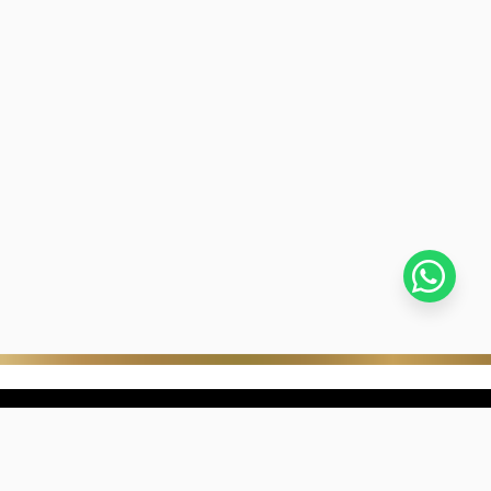
stra empresa
Negocios digitales
ra Historia
322-817-01-90
nibilidad