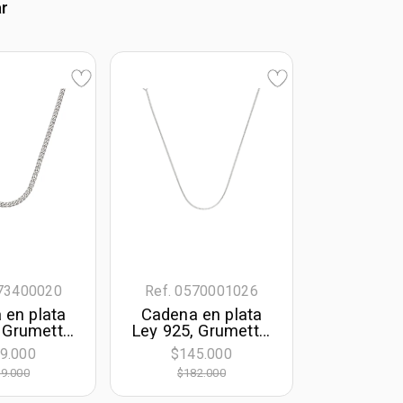
ar
573400020
Ref. 0570001026
 en plata
Cadena en plata
 Grumette,
Ley 925, Grumette,
de largo,
45 cm. de largo,
9.000
$145.000
. de ancho
1.40 mm. de ancho
9.000
$182.000