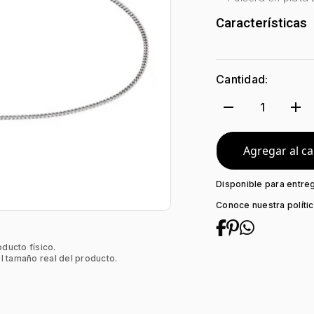
Características
Género:
Unisex
Tono Metal:
Pla
Cantidad:
Metal:
Plata Le
Tejido:
Grumett
remove
add
1
Subforma:
Plan
Longitud:
21
Tipo de termina
Agregar al ca
Tipo de Broche:
Disponible para entre
Conoce nuestra políti
oducto físico.
l tamaño real del producto.