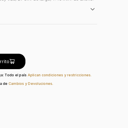
ta Ley 925
y 925
e
a
do:
Liso
rrito
Reasa
ga: Todo el país
Aplican condiciones y restricciones.
ca de
Cambios y Devoluciones.