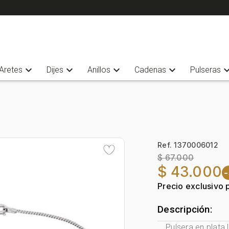
expand_more
expand_more
expand_more
expand_more
expand_
Aretes
Dijes
Anillos
Cadenas
Pulseras
Ref. 1370006012
$ 67.000
$ 43.000
Precio exclusivo 
Descripción:
Pulsera en plata