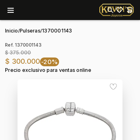
menu
Inicio
Pulseras
1370001143
/
/
Ref. 1370001143
$ 375.000
$ 300.000
-20%
Precio exclusivo para ventas online