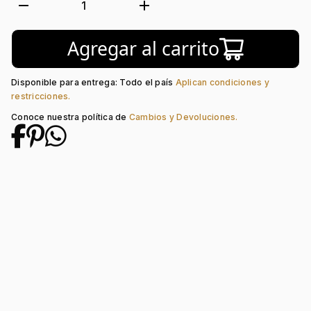
Tejido:
Llanta
remove
add
1
Subforma:
Fashion
Longitud:
19
Agregar al carrito
Tipo de terminado:
Liso
Tipo de Broche:
Broche Venezia
Disponible para entrega: Todo el país
Aplican condiciones y
restricciones.
Conoce nuestra política de
Cambios y Devoluciones.