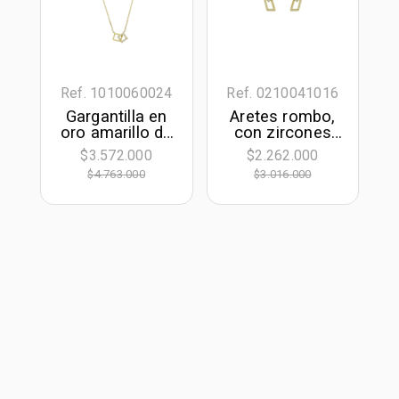
Ref. 1010060024
Ref. 0210041016
Gargantilla en
Aretes rombo,
oro amarillo de
con zircones
18 Kilates,
redondos, oro
$3.572.000
$2.262.000
Figuras
tono amarillo
$4.763.000
$3.016.000
geométricas,
18k, liso
con zircones,
40 cm. de largo,
1 mm. de ancho