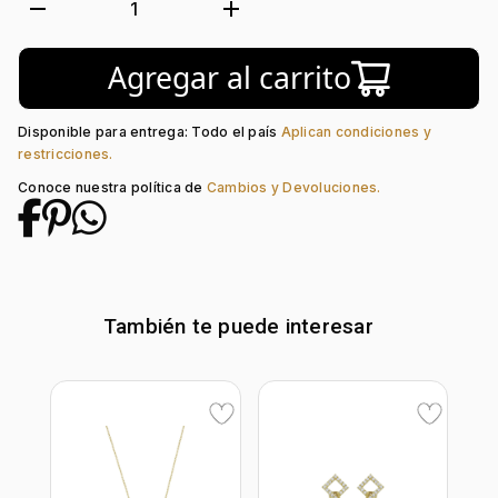
Tejido:
Figuras Geométricas
remove
add
1
Subforma:
Rombo
Longitud:
17
Agregar al carrito
Tipo de terminado:
Liso
Tipo de Broche:
Pico Loro
Piedra central:
Zircón
Disponible para entrega: Todo el país
Aplican condiciones y
restricciones.
Conoce nuestra política de
Cambios y Devoluciones.
También te puede interesar