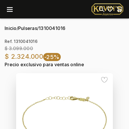
menu
Inicio
Pulseras
1310041016
/
/
Ref. 1310041016
$ 3.099.000
$ 2.324.000
-25%
Precio exclusivo para ventas online