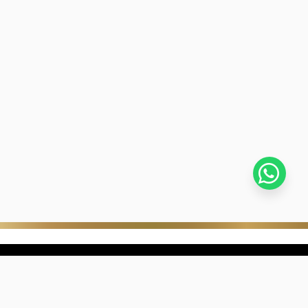
stra empresa
Negocios digitales
ra Historia
322-817-01-90
nibilidad