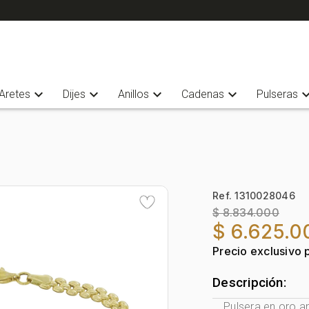
expand_more
expand_more
expand_more
expand_more
expand_
Aretes
Dijes
Anillos
Cadenas
Pulseras
Ref. 1310028046
$ 8.834.000
$ 6.625.0
Precio exclusivo 
Descripción:
Pulsera en oro am