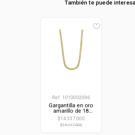
También te puede interes
Ref. 1010002096
Gargantilla en oro
amarillo de 18
Kilates, 45 cm. de
$14.337.000
largo, 4.50 mm. de
$19.117.000
ancho