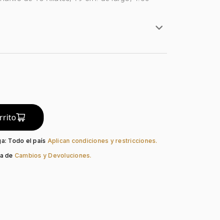
rillo
lates
do:
Liso
Pico Loro
rrito
ga: Todo el país
Aplican condiciones y restricciones.
ca de
Cambios y Devoluciones.