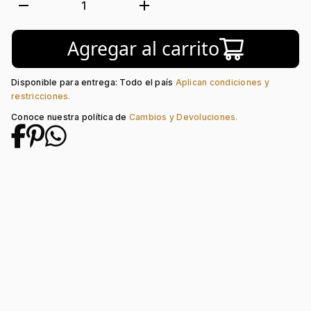
Tejido:
Figuras Geométricas
remove
add
1
Subforma:
Óvalo
Longitud:
19
Agregar al carrito
Tipo de terminado:
Liso
Tipo de Broche:
Pico Loro
Disponible para entrega: Todo el país
Aplican condiciones y
restricciones.
Conoce nuestra política de
Cambios y Devoluciones.