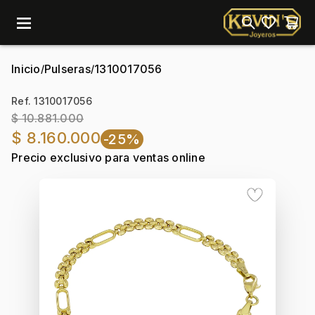
menu
Inicio
Pulseras
1310017056
/
/
Ref. 1310017056
$ 10.881.000
$ 8.160.000
-25%
Precio exclusivo para ventas online