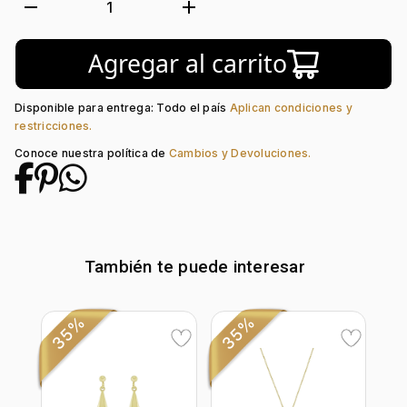
Tejido:
Figuras Geométricas
remove
add
1
Subforma:
Triángulo
Longitud:
17
Agregar al carrito
Tipo de terminado:
Liso
Tipo de Broche:
Pico Loro
Disponible para entrega: Todo el país
Aplican condiciones y
restricciones.
Conoce nuestra política de
Cambios y Devoluciones.
También te puede interesar
35%
35%