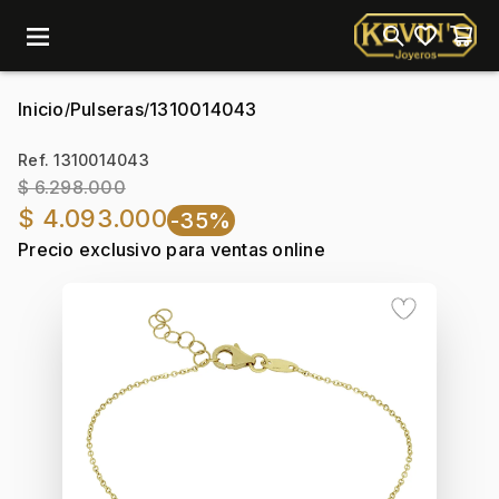
menu
Inicio
Pulseras
1310014043
/
/
Ref. 1310014043
$ 6.298.000
$ 4.093.000
-35%
Precio exclusivo para ventas online