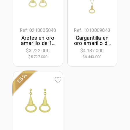
Ref. 0210005040
Ref. 1010009043
Aretes en oro
Gargantilla en
amarillo de 18
oro amarillo de
Kilates, Figuras
18 Kilates,
$3.722.000
$4.187.000
geométricas
Figuras
$5.727.000
$6.443.000
geométricas, 42
cm. de largo, 1
mm. de ancho
35%