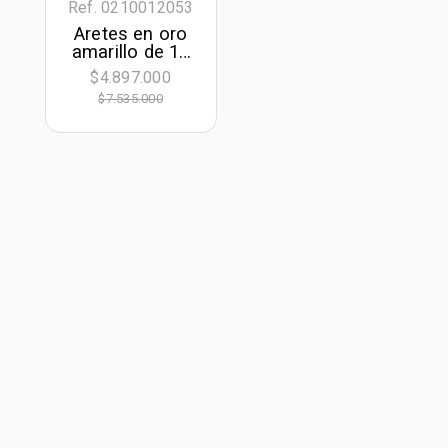
Ref. 0210012053
Aretes en oro
amarillo de 18
Kilates, Figuras
$4.897.000
geométricas
$7.535.000