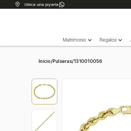
Ubica una joyería
expand_more
expand_more
Matrimonio
Regalos
Inicio
/
Pulseras
/
1310010056