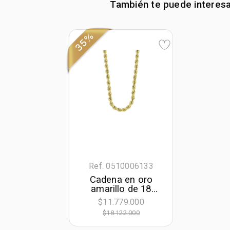
También te puede interes
35%
Ref. 0510006133
Cadena en oro
amarillo de 18
Kilates, Cordon, 50
$11.779.000
cm. de largo, 5.50
$18.122.000
mm. de ancho