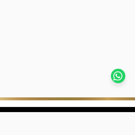
stra empresa
Negocios digitales
ra Historia
322-817-01-90
nibilidad