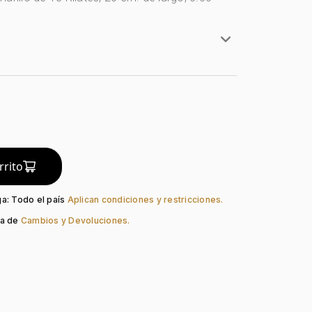
e
rillo
lates
Pico Loro
rrito
ga: Todo el país
Aplican condiciones y restricciones.
ca de
Cambios y Devoluciones.