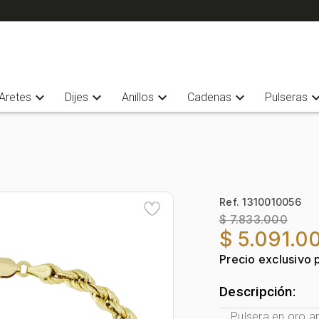
expand_more
expand_more
expand_more
expand_more
expand_
Aretes
Dijes
Anillos
Cadenas
Pulseras
Ref. 1310010056
$ 7.833.000
$ 5.091.0
Precio exclusivo 
Descripción:
Pulsera en oro am