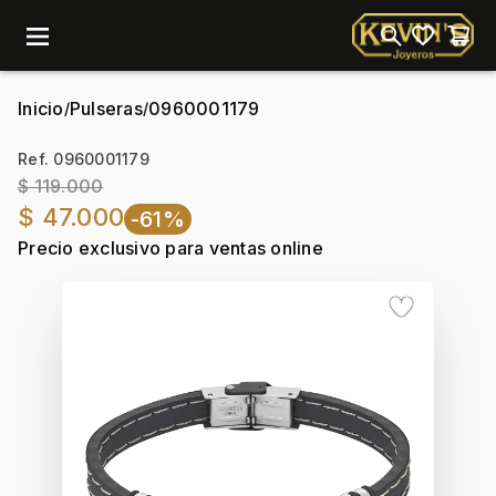
menu
Inicio
Pulseras
0960001179
/
/
Ref. 0960001179
$ 119.000
$ 47.000
-61%
Precio exclusivo para ventas online