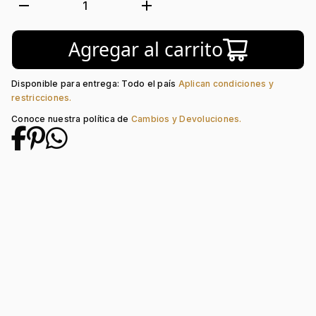
Tejido:
Franja
remove
add
1
Subforma:
Barra
Longitud:
21
Agregar al carrito
Tipo de Broche:
Hebilla Presión
Disponible para entrega: Todo el país
Aplican condiciones y
restricciones.
Conoce nuestra política de
Cambios y Devoluciones.