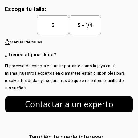
Metal:
Oro 18 Kilates
Escoge tu talla:
Peso piedra central:
0.5 Ct
Piedra central:
Diamante
5
5 - 1/4
Piedra decoración:
Diamante
Manual de tallas
¿Tienes alguna duda?
El proceso de compra es tan importante como la joya en sí
misma. Nuestros expertos en diamantes están disponibles para
resolver tus dudas y asegurarnos de que encuentres el anillo de
tus sueños.
Contactar a un experto
También te puede interesar