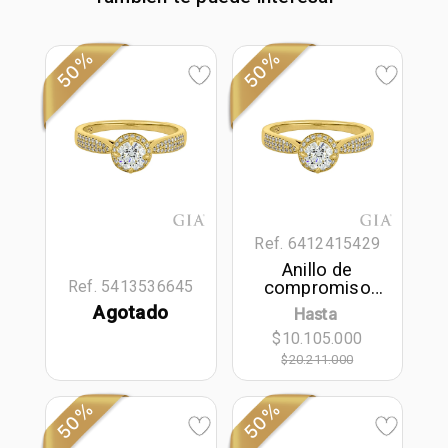
50%
50%
Ref. 6412415429
Anillo de
compromiso
Ref. 5413536645
halo redondo,
Agotado
Hasta
con diamante
$10.105.000
central redondo
GIA de 0.50ct y
$20.211.000
decoración en
diamantes, oro
50%
50%
tono amarillo
18k