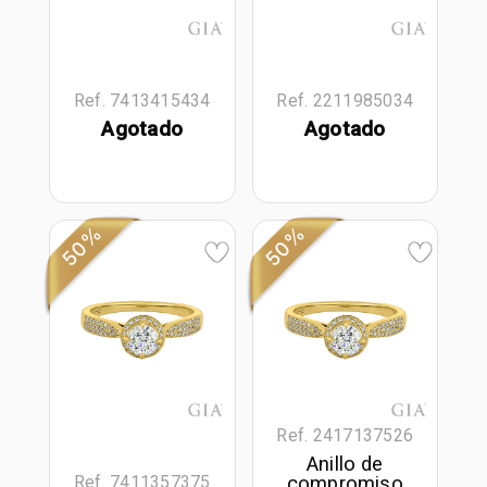
Ref. 7413415434
Ref. 2211985034
Agotado
Agotado
50%
50%
Ref. 2417137526
Anillo de
compromiso
Ref. 7411357375