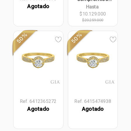
halo redondo,
Agotado
Hasta
con diamante
$10.129.000
central redondo
GIA de 0.50ct y
$20.259.000
decoración en
diamantes, oro
50%
50%
tono amarillo
18k
Ref. 6412365272
Ref. 6415474938
Agotado
Agotado