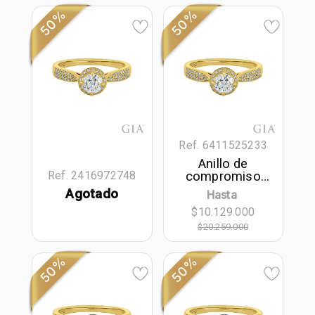
50%
50%
Ref. 6411525233
Anillo de
compromiso
Ref. 2416972748
halo redondo,
Agotado
Hasta
con diamante
$10.129.000
central redondo
GIA de 0.50ct y
$20.259.000
decoración en
diamantes, oro
50%
50%
tono amarillo
18k