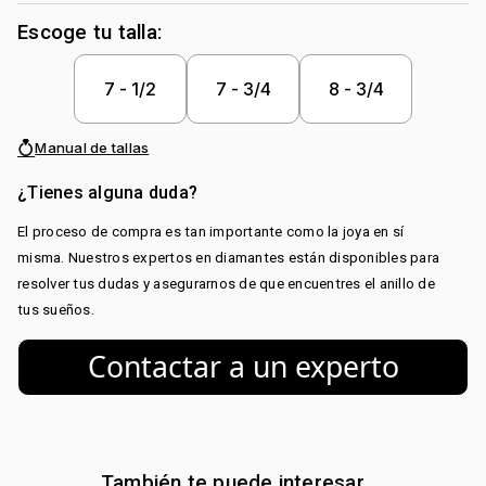
Metal:
Oro 18 Kilates
Escoge tu talla:
Peso piedra central:
0.5 Ct
Piedra central:
Diamante
7 - 1/2
7 - 3/4
8 - 3/4
Piedra decoración:
Diamante
Manual de tallas
¿Tienes alguna duda?
El proceso de compra es tan importante como la joya en sí
misma. Nuestros expertos en diamantes están disponibles para
resolver tus dudas y asegurarnos de que encuentres el anillo de
tus sueños.
Contactar a un experto
También te puede interesar