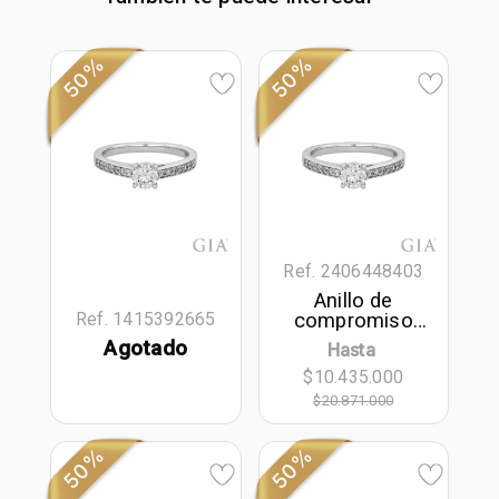
50%
50%
Ref. 2406448403
Anillo de
compromiso
Ref. 1415392665
con diamante
Agotado
Hasta
central redondo
$10.435.000
GIA de 0.50ct y
decoración en
$20.871.000
diamantes, oro
tono blanco
50%
50%
18k, rodinado