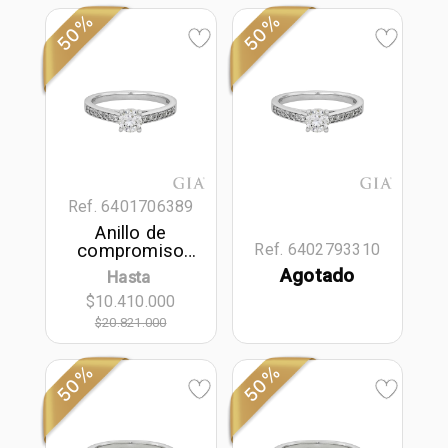
50%
50%
Ref. 6401706389
Anillo de
compromiso
Ref. 6402793310
con diamante
Agotado
Hasta
central redondo
$10.410.000
GIA de 0.50ct y
decoración en
$20.821.000
diamantes, oro
tono blanco
50%
50%
18k, rodinado