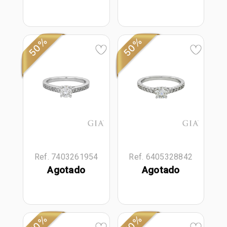
50%
50%
Ref. 7403261954
Ref. 6405328842
Agotado
Agotado
50%
50%