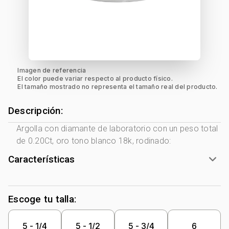
Imagen de referencia
El color puede variar respecto al producto físico.
El tamaño mostrado no representa el tamaño real del producto.
Descripción:
Argolla con diamante de laboratorio con un peso total
de 0.20Ct, oro tono blanco 18k, rodinado:
Características
Tono Metal:
Blanco
Metal:
Oro 18 Kilates
Escoge tu talla:
Forma:
Cintillo
Piedra decoración:
Diamante Laboratorio
5 - 1/4
5 - 1/2
5 - 3/4
6