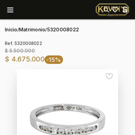
menu
Inicio
Matrimonio
5320008022
/
/
Ref. 5320008022
$ 5.500.000
$ 4.675.000
-15%