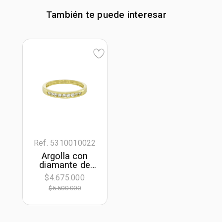
También te puede interesar
Ref. 5310010022
Argolla con
diamante de
laboratorio con
$4.675.000
un peso total
$5.500.000
de 0.20Ct, oro
tono amarillo
18k