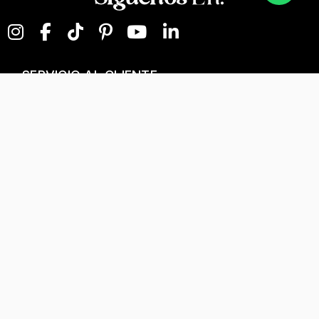
SERVICIO AL CLIENTE
NEGOCIOS DIGITALES
NUESTRA EMPRESA
Términos y condiciones
T&C Separados, Elaboración y Personalización
Tratamiento de datos
Kevin's Joyeros© 2025
|
Todos los Derechos Reservados