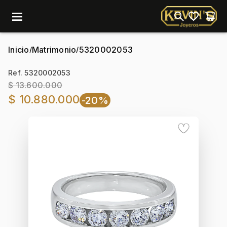
menu
Inicio
Matrimonio
5320002053
/
/
Ref. 5320002053
$ 13.600.000
$ 10.880.000
-20%