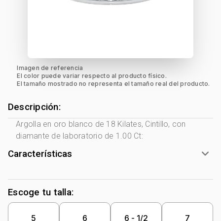
Imagen de referencia
El color puede variar respecto al producto físico.
El tamaño mostrado no representa el tamaño real del producto.
Descripción:
Argolla en oro blanco de 18 Kilates, Cintillo, con
diamante de laboratorio de 1.00 Ct:
Características
Tono Metal:
Blanco
Metal:
Oro 18 Kilates
Escoge tu talla:
Forma:
Cintillo
Piedra decoración:
Diamante Laboratorio
5
6
6 - 1/2
7