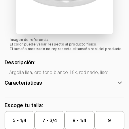
Imagen de referencia
El color puede variar respecto al producto físico.
El tamaño mostrado no representa el tamaño real del producto.
Descripción:
Argolla lisa, oro tono blanco 18k, rodinado, liso:
Características
Tono Metal:
Blanco
Metal:
Oro 18 Kilates
Escoge tu talla:
Forma:
1/2 Caña
5 - 1/4
7 - 3/4
8 - 1/4
9