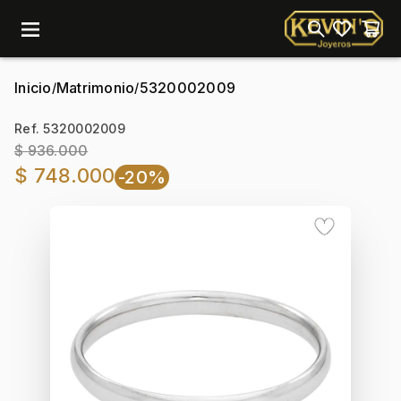
menu
Inicio
Matrimonio
5320002009
/
/
Ref. 5320002009
$ 936.000
$ 748.000
-20%