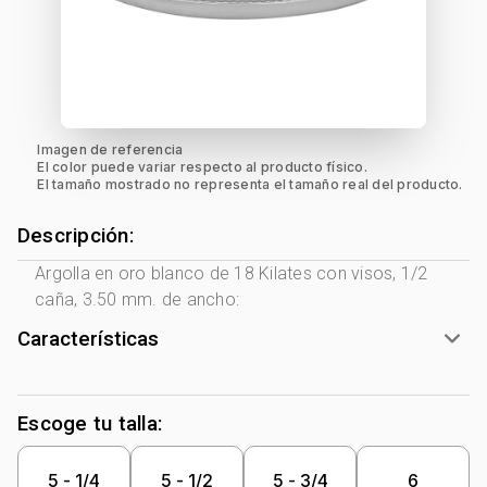
Imagen de referencia
El color puede variar respecto al producto físico.
El tamaño mostrado no representa el tamaño real del producto.
Descripción:
Argolla en oro blanco de 18 Kilates con visos, 1/2
caña, 3.50 mm. de ancho:
Características
Tono Metal:
Blanco
Metal:
Oro 18 Kilates
Escoge tu talla:
Forma:
1/2 Caña
5 - 1/4
5 - 1/2
5 - 3/4
6