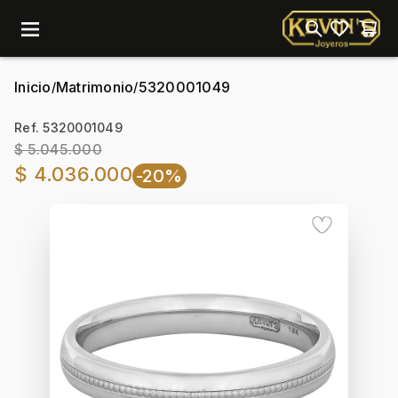
menu
Inicio
Matrimonio
5320001049
/
/
Ref. 5320001049
$ 5.045.000
$ 4.036.000
-20%