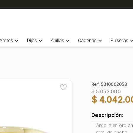
expand_more
expand_more
expand_more
expand_more
expand_
Aretes
Dijes
Anillos
Cadenas
Pulseras
Ref. 5310002053
$ 5.053.000
$ 4.042.0
Descripción:
Argolla en oro am
mm. de ancho: