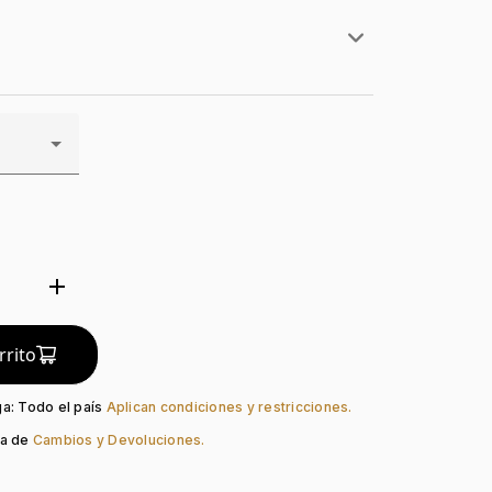
rillo
lates
a
add
d
rrito
ga: Todo el país
Aplican condiciones y restricciones.
ca de
Cambios y Devoluciones.