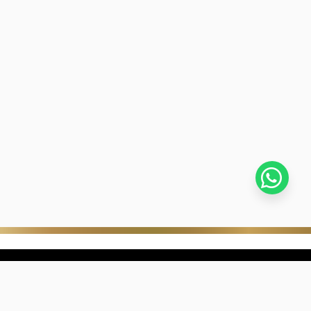
stra empresa
Negocios digitales
ra Historia
322-817-01-90