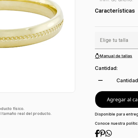
Características
Tono Metal:
Ama
Metal:
Oro 18 Ki
Forma:
1/2 Cañ
Elige tu talla
Manual de tallas
Cantidad:
remove
Cantida
Agregar al ca
oducto físico.
l tamaño real del producto.
Disponible para entre
Conoce nuestra políti