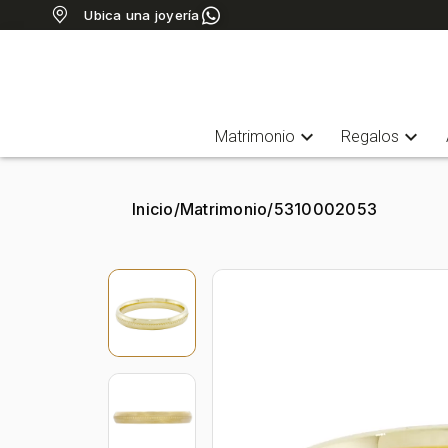
Ubica una joyería
expand_more
expand_more
Matrimonio
Regalos
Inicio
/
Matrimonio
/
5310002053