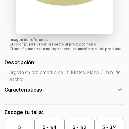
Imagen de referencia
El color puede variar respecto al producto físico.
El tamaño mostrado no representa el tamaño real del producto.
Descripción:
Argolla en oro amarillo de 18 Kilates, Plana, 3 mm. de
ancho:
Características
Tono Metal:
Amarillo
Metal:
Oro 18 Kilates
Escoge tu talla:
Forma:
Plana
5
5 - 1/4
5 - 1/2
5 - 3/4