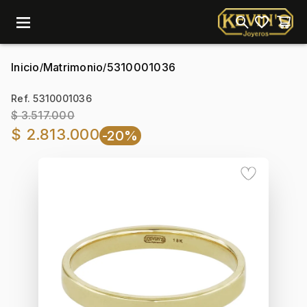
menu
Inicio
Matrimonio
5310001036
/
/
Ref. 5310001036
$ 3.517.000
$ 2.813.000
-20%