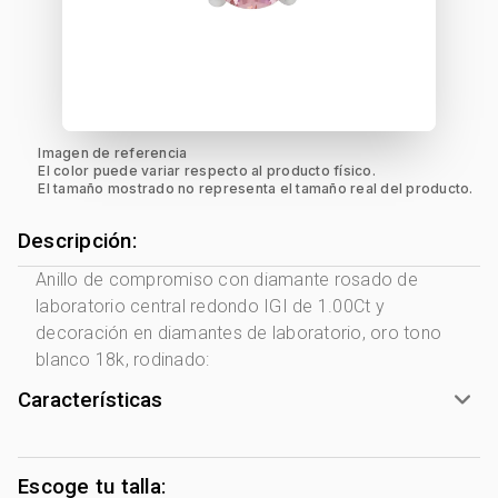
Imagen de referencia
El color puede variar respecto al producto físico.
El tamaño mostrado no representa el tamaño real del producto.
Descripción:
Anillo de compromiso con diamante rosado de
laboratorio central redondo IGI de 1.00Ct y
decoración en diamantes de laboratorio, oro tono
blanco 18k, rodinado:
Características
Tono Metal:
Blanco
Metal:
Oro 18 Kilates
Escoge tu talla: