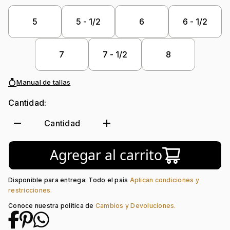
Peso piedra central:
1 Ct
Piedra central:
Diamante Laboratorio
5
5 - 1/2
6
6 - 1/2
Piedra
Diamante Laboratorio, Diamante
decoración:
Laboratorio
7
7 - 1/2
8
Manual de tallas
Cantidad:
remove
add
Cantidad
Agregar al carrito
Disponible para entrega: Todo el país
Aplican condiciones y
restricciones.
Conoce nuestra política de
Cambios y Devoluciones.