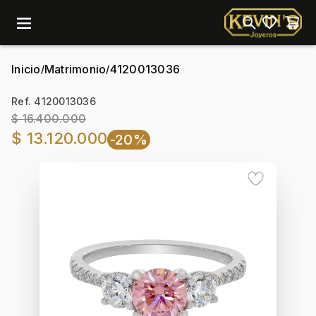
menu
Inicio
Matrimonio
4120013036
/
/
Ref. 4120013036
$ 16.400.000
$ 13.120.000
-20%