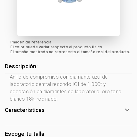
Imagen de referencia
El color puede variar respecto al producto físico.
El tamaño mostrado no representa el tamaño real del producto.
Descripción:
Anillo de compromiso con diamante azul de
laboratorio central redondo IGI de 1.00Ct y
decoración en diamantes de laboratorio, oro tono
blanco 18k, rodinado:
Características
Tono Metal:
Blanco
Metal:
Oro 18 Kilates
Escoge tu talla: