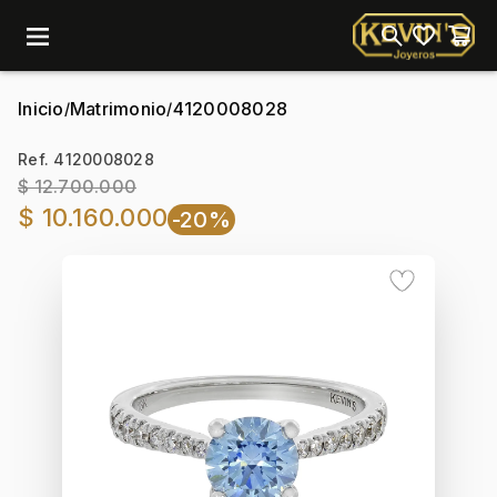
menu
Inicio
Matrimonio
4120008028
/
/
Ref. 4120008028
$ 12.700.000
$ 10.160.000
-20%