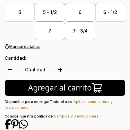
Peso piedra central:
1 Ct
Piedra central:
Diamante Laboratorio
5
5 - 1/2
6
6 - 1/2
Piedra decoración:
Diamante Laboratorio
7
7 - 3/4
Manual de tallas
Cantidad:
remove
add
Cantidad
Agregar al carrito
Disponible para entrega: Todo el país
Aplican condiciones y
restricciones.
Conoce nuestra política de
Cambios y Devoluciones.