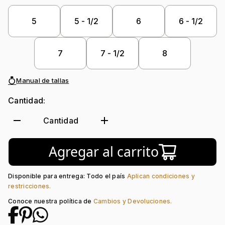
Peso piedra central:
2 Ct
Piedra central:
Diamante Laboratorio
5
5 - 1/2
6
6 - 1/2
Piedra decoración:
Diamante Laboratorio
7
7 - 1/2
8
Manual de tallas
Cantidad:
remove
add
Cantidad
Agregar al carrito
Disponible para entrega: Todo el país
Aplican condiciones y
restricciones.
Conoce nuestra política de
Cambios y Devoluciones.