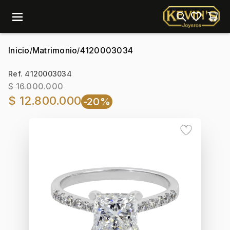
menu
Inicio
Matrimonio
4120003034
/
/
Ref. 4120003034
$ 16.000.000
$ 12.800.000
-20%