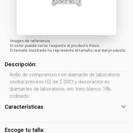
Imagen de referencia
El color puede variar respecto al producto físico.
El tamaño mostrado no representa el tamaño real del producto.
Descripción:
Anillo de compromiso con diamante de laboratorio
central princess IGI de 2.00Ct y decoración en
diamantes de laboratorio, oro tono blanco 18k,
rodinado:
Características
Tono Metal:
Blanco
Metal:
Oro 18 Kilates
Escoge tu talla: