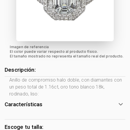
Imagen de referencia
El color puede variar respecto al producto físico.
El tamaño mostrado no representa el tamaño real del producto.
Descripción:
Anillo de compromiso halo doble, con diamantes con
un peso total de 1.16ct, oro tono blanco 18k,
rodinado, liso:
Características
Tono Metal:
Blanco
Metal:
Oro 18 Kilates
Escoge tu talla: