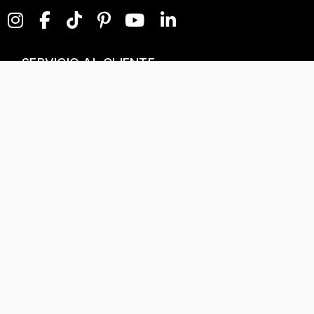
SERVICIO AL CLIENTE
NEGOCIOS DIGITALES
NUESTRA EMPRESA
Términos y condiciones
T&C Separados, Elaboración y Personalización
Tratamiento de datos
Kevin's Joyeros© 2025
|
Todos los Derechos Reservados