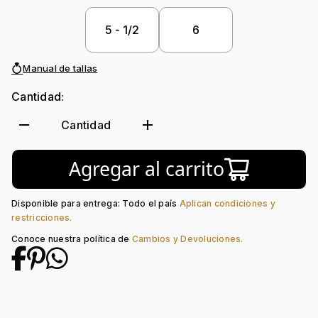
Piedra
Diamante, Diamante,
decoración:
Diamante
5 - 1/2
6
Manual de tallas
Cantidad:
remove
add
Cantidad
Agregar al carrito
Disponible para entrega: Todo el país
Aplican condiciones y
restricciones.
Conoce nuestra política de
Cambios y Devoluciones.