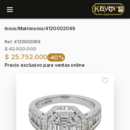
menu
Inicio
Matrimonio
4120002069
/
/
Ref. 4120002069
$ 42.920.000
$ 25.752.000
-40%
Precio exclusivo para ventas online