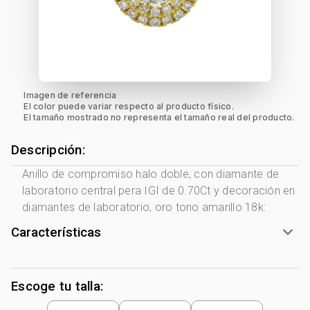
Imagen de referencia
El color puede variar respecto al producto físico.
El tamaño mostrado no representa el tamaño real del producto.
Descripción:
Anillo de compromiso halo doble, con diamante de
laboratorio central pera IGI de 0.70Ct y decoración en
diamantes de laboratorio, oro tono amarillo 18k:
Características
Tono Metal:
Amarillo
Metal:
Oro 18 Kilates
Escoge tu talla:
Peso piedra central:
0.7 Ct