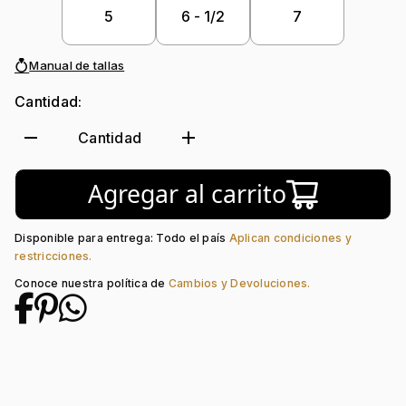
Piedra central:
Diamante Laboratorio
5
6 - 1/2
7
Piedra decoración:
Diamante Laboratorio
Manual de tallas
Cantidad:
remove
add
Cantidad
Agregar al carrito
Disponible para entrega: Todo el país
Aplican condiciones y
restricciones.
Conoce nuestra política de
Cambios y Devoluciones.