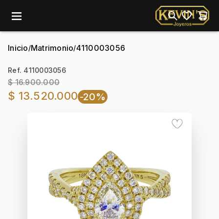
menu
Inicio
Matrimonio
4110003056
/
/
Ref. 4110003056
$ 16.900.000
$ 13.520.000
-20%