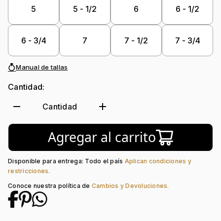
Piedra central:
Diamante Laboratorio
5
5 - 1/2
6
6 - 1/2
6 - 3/4
7
7 - 1/2
7 - 3/4
Manual de tallas
Cantidad:
remove
add
Cantidad
Agregar al carrito
Disponible para entrega: Todo el país
Aplican condiciones y
restricciones.
Conoce nuestra política de
Cambios y Devoluciones.