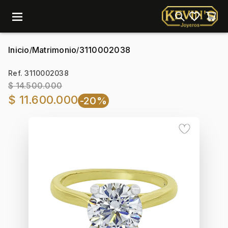
menu
Inicio
Matrimonio
3110002038
/
/
Ref. 3110002038
$ 14.500.000
$ 11.600.000
-20%