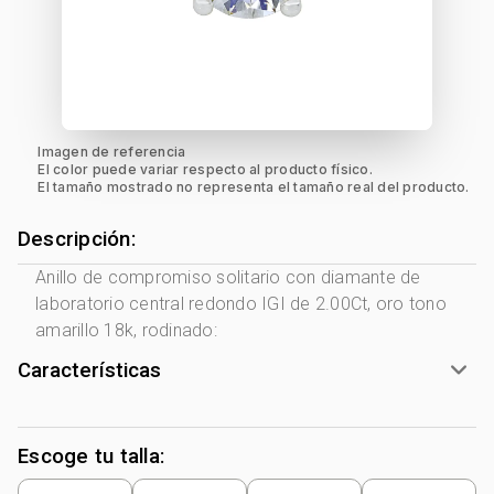
Imagen de referencia
El color puede variar respecto al producto físico.
El tamaño mostrado no representa el tamaño real del producto.
Descripción:
Anillo de compromiso solitario con diamante de
laboratorio central redondo IGI de 2.00Ct, oro tono
amarillo 18k, rodinado:
Características
Tono Metal:
Amarillo
Metal:
Oro 18 Kilates
Escoge tu talla:
Peso piedra central:
2 Ct