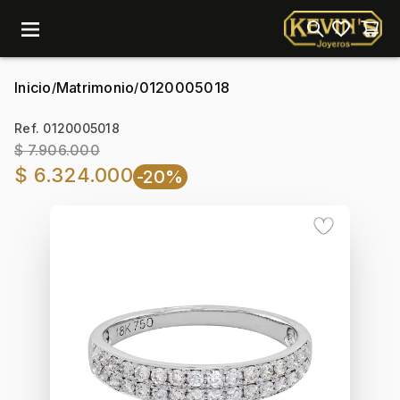
menu
Inicio
Matrimonio
0120005018
/
/
Ref. 0120005018
$ 7.906.000
$ 6.324.000
-20%