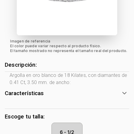
Imagen de referencia
El color puede variar respecto al producto físico.
El tamaño mostrado no representa el tamaño real del producto.
Descripción:
Argolla en oro blanco de 18 Kilates, con diamantes de
0.41 Ct, 3.50 mm. de ancho:
Características
Tono Metal:
Blanco
Metal:
Oro 18 Kilates
Escoge tu talla:
Forma:
Diseño
Piedra decoración:
Diamante
6 - 1/2