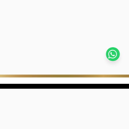
stra empresa
Negocios digitales
ra Historia
322-817-01-90
nibilidad
318-633-83-03
de con Kevin's
ntra una joyería