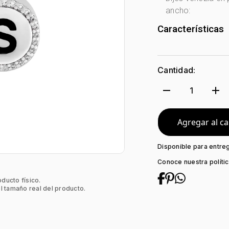
ancho:
Características
Género:
Mujer
Tono Metal:
Pla
Cantidad:
Metal:
Plata Le
Forma:
Letra
remove
add
1
Tipo de termina
Colección:
Ven
Piedra central:
Agregar al ca
Disponible para entre
Conoce nuestra políti
oducto físico.
l tamaño real del producto.