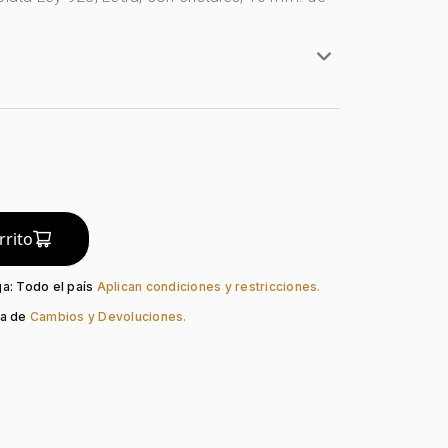
ta Ley 925
y 925
do:
Liso
ezia
Cristal
rrito
ga: Todo el país
Aplican condiciones y restricciones.
ca de
Cambios y Devoluciones.