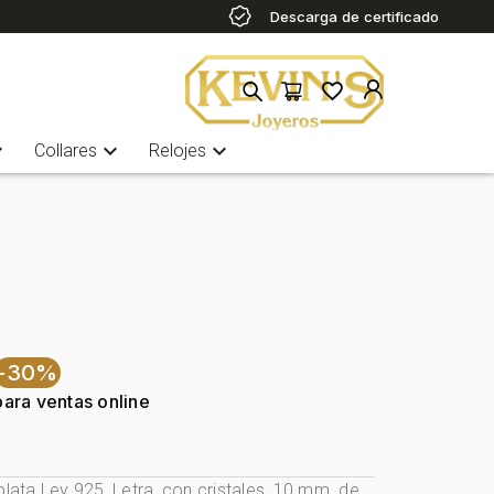
Descarga de certificado
more
expand_more
expand_more
Collares
Relojes
-30%
para ventas online
plata Ley 925, Letra, con cristales, 10 mm. de