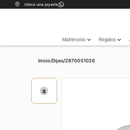
Ubica una joyería
expand_more
expand_more
Matrimonio
Regalos
Inicio
/
Dijes
/
2870051026