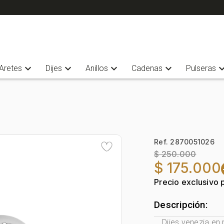
expand_more
expand_more
expand_more
expand_more
expand_
Aretes
Dijes
Anillos
Cadenas
Pulseras
Ref. 2870051026
$ 250.000
$ 175.000
Precio exclusivo 
Descripción:
Dijes venezia en 