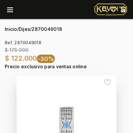
menu
Inicio
Dijes
2870049018
/
/
Ref. 2870049018
$ 175.000
$ 122.000
-30%
Precio exclusivo para ventas online