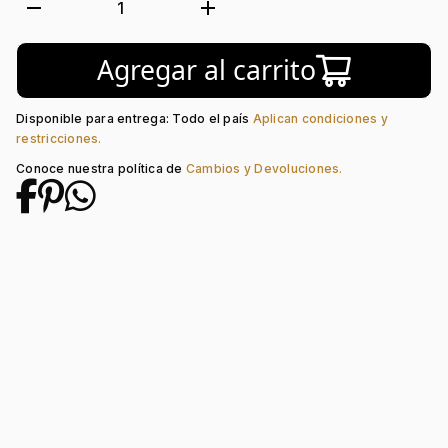
Forma:
Stoppers
remove
add
1
Tipo de terminado:
Rodinado
Colección:
Venezia
Agregar al carrito
Piedra central:
Cristal
Disponible para entrega: Todo el país
Aplican condiciones y
restricciones.
Conoce nuestra política de
Cambios y Devoluciones.