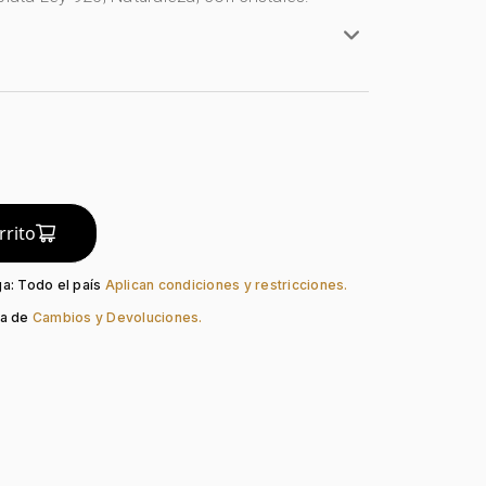
ta Ley 925
y 925
eza
do:
Liso
guno
Cristal
rrito
ga: Todo el país
Aplican condiciones y restricciones.
ca de
Cambios y Devoluciones.