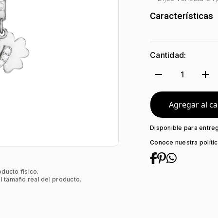
Características
Género:
Mujer
Tono Metal:
Pla
Cantidad:
Metal:
Plata Le
Forma:
Natural
remove
add
1
Tipo de termina
Colección:
Nin
Piedra central:
Agregar al ca
Disponible para entre
Conoce nuestra políti
oducto físico.
l tamaño real del producto.