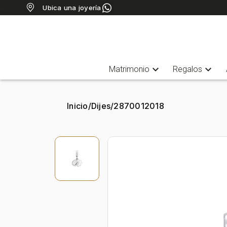
Ubica una joyería
expand_more
expand_more
Matrimonio
Regalos
Inicio
/
Dijes
/
2870012018