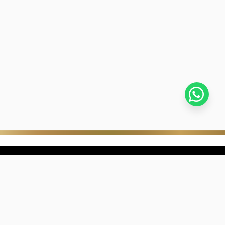
stra empresa
Negocios digitales
ra Historia
322-817-01-90
nibilidad
318-633-83-03
de con Kevin's
ntra una joyería