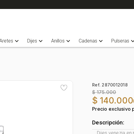
expand_more
expand_more
expand_more
expand_more
expand_
Aretes
Dijes
Anillos
Cadenas
Pulseras
Ref. 2870012018
$ 175.000
$ 140.000
Precio exclusivo 
Descripción:
Dijes venezia en 