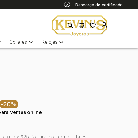
Descarga de certificado
more
expand_more
expand_more
Collares
Relojes
-20%
para ventas online
plata Ley 925, Naturaleza, con cristales: