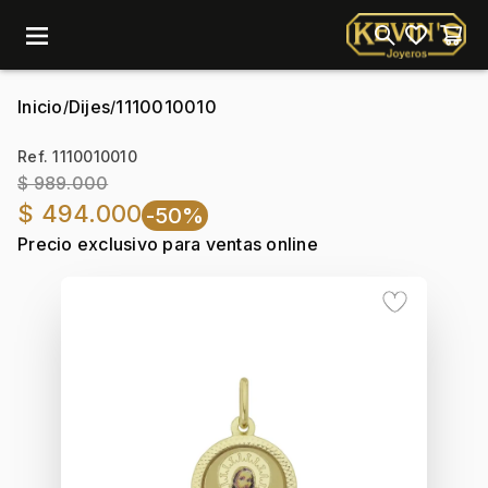
menu
Inicio
Dijes
1110010010
/
/
Ref. 1110010010
$ 989.000
$ 494.000
-50%
Precio exclusivo para ventas online