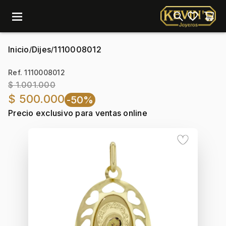
menu
Inicio
Dijes
1110008012
/
/
Ref. 1110008012
$ 1.001.000
$ 500.000
-50%
Precio exclusivo para ventas online