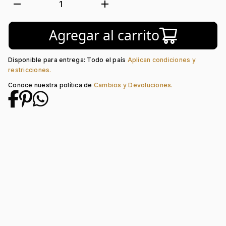
Forma:
Virgen
remove
add
1
Tipo de terminado:
Liso
Colección:
Ninguno
Agregar al carrito
Disponible para entrega: Todo el país
Aplican condiciones y
restricciones.
Conoce nuestra política de
Cambios y Devoluciones.