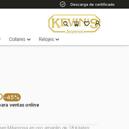
Descarga de certificado
more
expand_more
expand_more
Collares
Relojes
0
-45%
para ventas online
gen Milagrosa en oro amarillo de 18 Kilates