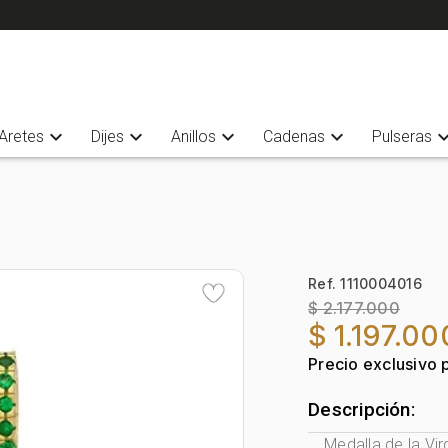
expand_more
expand_more
expand_more
expand_more
expand_
Aretes
Dijes
Anillos
Cadenas
Pulseras
Ref. 1110004016
$ 2.177.000
$ 1.197.00
Precio exclusivo 
Descripción:
Medalla de la Vir