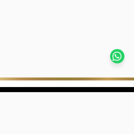
stra empresa
Negocios digitales
ra Historia
322-817-01-90
nibilidad
318-633-83-03
de con Kevin's
ntra una joyería