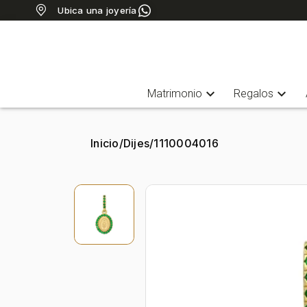
Ubica una joyería
expand_more
expand_more
Matrimonio
Regalos
Inicio
/
Dijes
/
1110004016