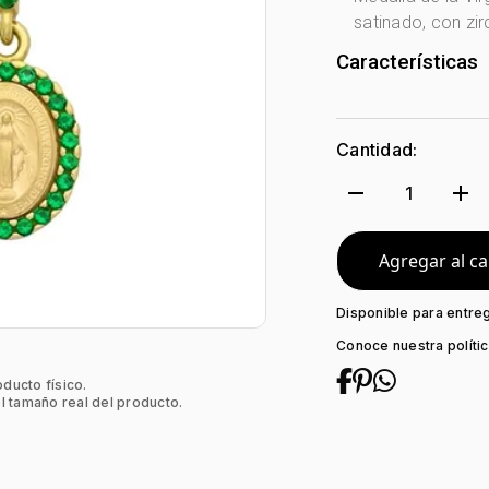
satinado, con zi
Características
Género:
Mujer
Tono Metal:
Ama
Cantidad:
Metal:
Oro 18 Ki
Forma:
Virgen
remove
add
1
Tipo de termina
Colección:
Nin
Piedra central:
Agregar al ca
Disponible para entre
Conoce nuestra políti
oducto físico.
l tamaño real del producto.