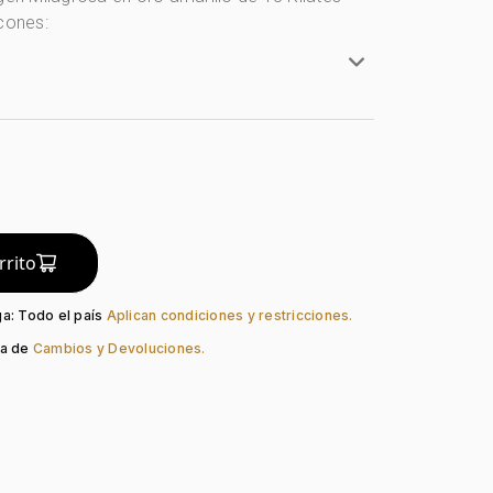
rcones:
rillo
lates
do:
Liso
guno
Zircón Col
rrito
ga: Todo el país
Aplican condiciones y restricciones.
ca de
Cambios y Devoluciones.