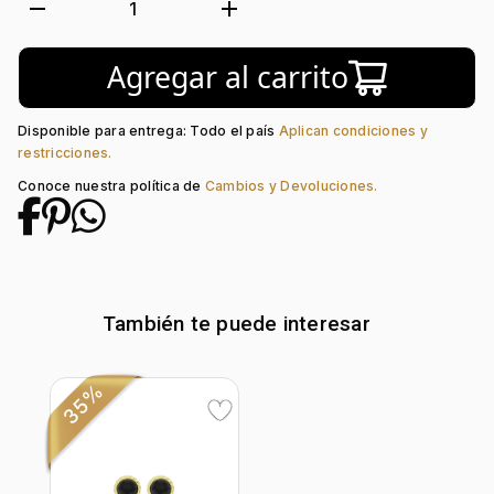
Forma:
Bisel
remove
add
1
Tipo de terminado:
Liso
Colección:
Ninguno
Agregar al carrito
Piedra central:
Ónix
Disponible para entrega: Todo el país
Aplican condiciones y
restricciones.
Conoce nuestra política de
Cambios y Devoluciones.
También te puede interesar
35%