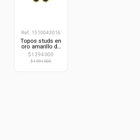
Ref. 1510043016
Topos studs en
oro amarillo de
18 Kilates,
$1.294.000
Bisel, con 2
$1.991.000
onix centrales