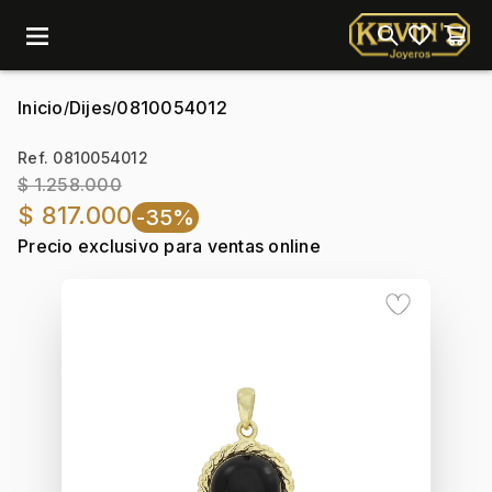
menu
Inicio
Dijes
0810054012
/
/
Ref. 0810054012
$ 1.258.000
$ 817.000
-35%
Precio exclusivo para ventas online