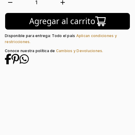
Forma:
Animal
remove
add
1
Tipo de terminado:
Liso
Colección:
Ninguno
Agregar al carrito
Piedra central:
Zircón
Disponible para entrega: Todo el país
Aplican condiciones y
restricciones.
Conoce nuestra política de
Cambios y Devoluciones.