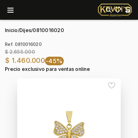
menu
Inicio
Dijes
0810016020
/
/
Ref. 0810016020
$ 2.655.000
$ 1.460.000
-45%
Precio exclusivo para ventas online